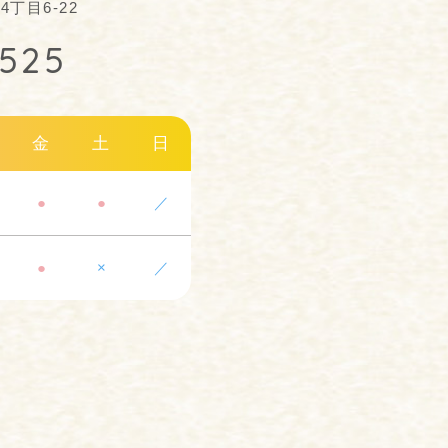
丁目6-22
2525
金
土
日
●
●
／
●
×
／