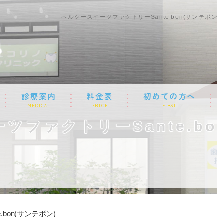
ヘルシースイーツファクトリーSante.bon(サン
診療案内
料金表
初めての方へ
MEDICAL
PRICE
FIRST
ツファクトリーSante.bo
bon(サンテボン)