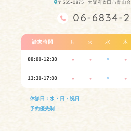
〒565-0875
大阪府吹田市青山台4
06-6834-
診療時間
月
火
水
木
09:00-12:30
●
●
×
●
13:30-17:00
●
●
×
●
休診日：水・日・祝日
予約優先制