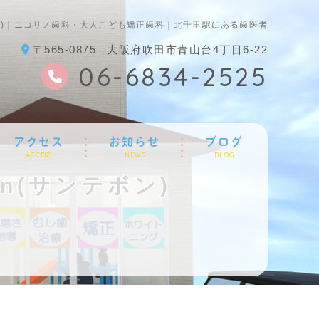
テボン)｜ニコリノ歯科・大人こども矯正歯科｜北千里駅にある歯医者
〒565-0875
大阪府吹田市青山台4丁目6-22
06-6834-2525
アクセス
お知らせ
ブログ
ACCESS
NEWS
BLOG
n(サンテボン)