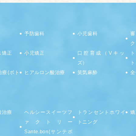
予防歯科
小児歯科
審
ク
ス矯正
小児矯正
口腔育成（Vキッ
ト
ズ）
ト
治療(ボト
ヒアルロン酸治療
笑気麻酔
全
酸治療
ヘルシースイーツフ
トランセントホワイ
矯
ァクトリー
トニング
Sante.bon(サンテボ