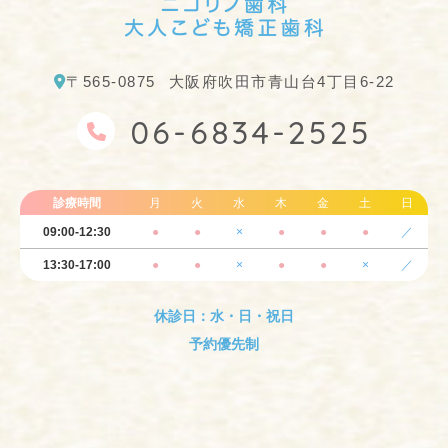
〒565-0875
大阪府吹田市青山台4丁目6-22
06-6834-2525
診療時間
月
火
水
木
金
土
日
09:00-12:30
●
●
×
●
●
●
／
13:30-17:00
●
●
×
●
●
×
／
休診日：水・日・祝日
予約優先制