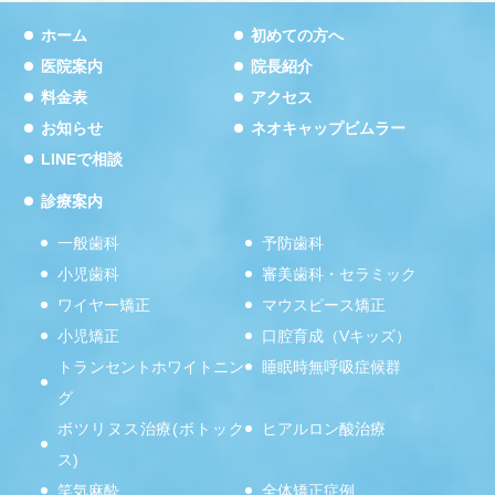
ホーム
初めての方へ
医院案内
院長紹介
料金表
アクセス
お知らせ
ネオキャップビムラー
LINEで相談
診療案内
一般歯科
予防歯科
小児歯科
審美歯科・セラミック
ワイヤー矯正
マウスピース矯正
小児矯正
口腔育成（Vキッズ）
トランセントホワイトニン
睡眠時無呼吸症候群
グ
ボツリヌス治療(ボトック
ヒアルロン酸治療
ス)
笑気麻酔
全体矯正症例