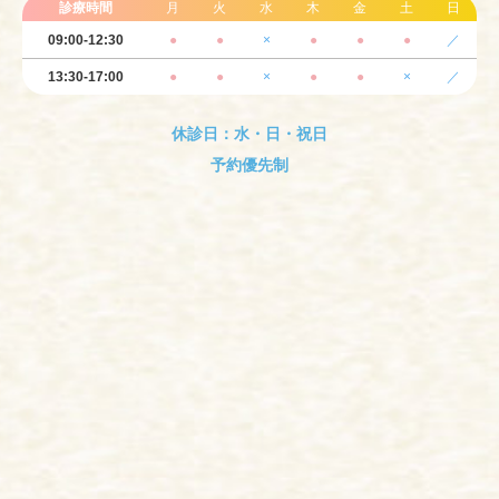
診療時間
月
火
水
木
金
土
日
09:00-12:30
●
●
×
●
●
●
／
13:30-17:00
●
●
×
●
●
×
／
休診日：水・日・祝日
予約優先制