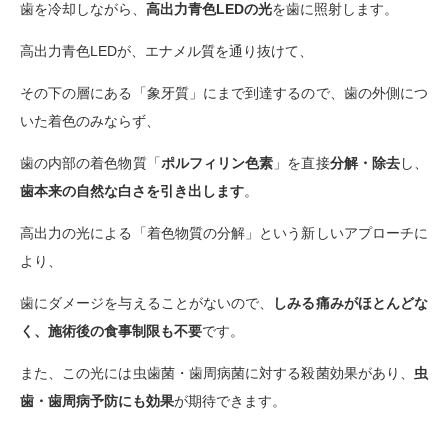
歯を冷却しながら、
高出力青色LEDの光
を歯に照射
します。
高出力青色LEDが、エナメル質を通り抜けて、
その下の層にある「象牙質」にまで到達するので、歯の外側につ
いた着色のみならず、
歯の内部の着色物質「
ポルフィリン色素
」を直接
分解・除去
し、
歯本来の自然な白さを引き出します
。
高出力の光による「着色物質の分解」という新しいアプローチに
より、
歯にダメージを与えることがないので、
しみる痛みがほとんどな
く、施術後の食事制限も不要
です。
また、この光には虫歯菌・歯周病菌に対する殺菌効果があり、
虫
歯・歯周病予防にも効果
が期待できます。