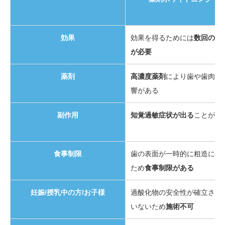
効果
効果を得るためには
数回の施
が必要
薬剤
高濃度薬剤
により歯や歯肉に
響がある
副作用
知覚過敏症状が出る
ことがあ
食事制限
歯の表面が一時的に粗造にな
ため
食事制限がある
妊娠/授乳中の方/お子様
過酸化物の安全性が確立され
いないため
施術不可