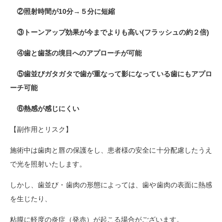
②照射時間が10分→５分に短縮
③トーンアップ効果が今までよりも高い(フラッシュの約２倍)
④歯と歯茎の境目へのアプローチが可能
⑤歯並びガタガタで歯が重なって影になっている歯にもアプロ
ーチ可能
⑥熱感が感じにくい
【副作用とリスク】
施術中は歯肉と唇の保護をし、患者様の安全に十分配慮したうえ
で光を照射いたします。
しかし、歯並び・歯肉の形態によっては、歯や歯肉の表面に熱感
を生じたり、
粘膜に軽度の炎症（発赤）が起こる場合がございます。