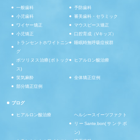
一般歯科
予防歯科
小児歯科
審美歯科・セラミック
ワイヤー矯正
マウスピース矯正
小児矯正
口腔育成（Vキッズ）
トランセントホワイトニン
睡眠時無呼吸症候群
グ
ボツリヌス治療(ボトック
ヒアルロン酸治療
ス)
笑気麻酔
全体矯正症例
部分矯正症例
ブログ
ヒアルロン酸治療
ヘルシースイーツファクト
リーSante.bon(サンテボ
ン)